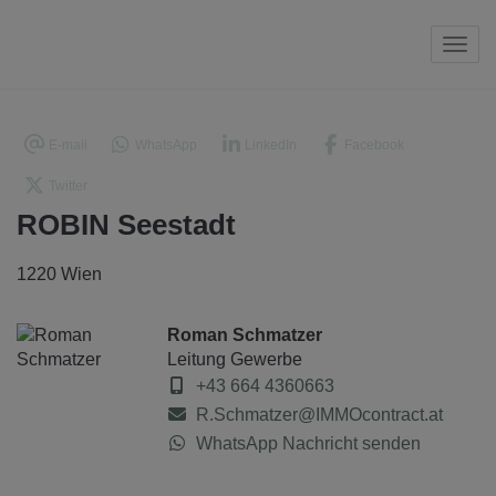
Navi
E-mail
WhatsApp
LinkedIn
Facebook
Twitter
ROBIN Seestadt
1220 Wien
Roman Schmatzer
Leitung Gewerbe
+43 664 4360663
R.Schmatzer@IMMOcontract.at
WhatsApp Nachricht senden