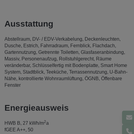
Ausstattung
Abstellraum
DV- / EDV-Verkabelung
Deckenleuchten
Dusche
Estrich
Fahrradraum
Fernblick
Flachdach
Gartennutzung
Getrennte Toiletten
Glasfaseranbindung
Massiv
Personenaufzug
Rollstuhlgerecht
Räume
veränderbar
Schlüsselfertig mit Bodenplatte
Smart Home
System
Stadtblick
Teeküche
Terrassennutzung
U-Bahn-
Nähe
kontrollierte Wohnraumlüftung
ÖGNB
Öffenbare
Fenster
Energieausweis
2
HWB
B, 27 kWh/m
a
fGEE
A++, 50