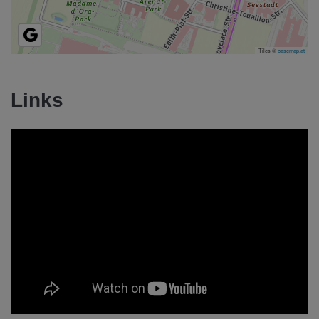
Tiles ©
basemap.at
Links