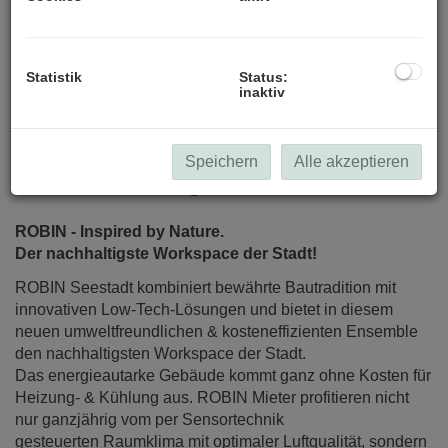
alle Visualisierungen (c) Patricia Bagienski-Grandits
Statistik
Status:
inaktiv
Speichern
Alle akzeptieren
Beschreibung
ROBIN - Inspired by Nature.
Der nachhaltigste Workspace der Stadt!
ROBIN Seestadt kombiniert bewährte Bautradition mit
innovativen Low-Tech-Lösungen und bietet in diesem
neuen umweltfreundlichen & kosteneffizienten Ensemble
den nachhaltigsten Workspace der Stadt.
Das energieautarke Gebäude kommt ganz ohne Kosten für
Heizung- & Kühlung aus. ROBIN Mieter profitieren nicht
nur ganzjährig vom per Sensortechnik
gesteuerten Raumklima mit optimaler Luftqualität, sondern