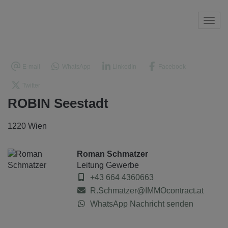
Navi
E-mail
WhatsApp
LinkedIn
Facebook
Twitter
ROBIN Seestadt
1220 Wien
Roman Schmatzer
Leitung Gewerbe
+43 664 4360663
R.Schmatzer@IMMOcontract.at
WhatsApp Nachricht senden