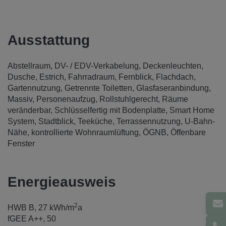
Ausstattung
Abstellraum
DV- / EDV-Verkabelung
Deckenleuchten
Dusche
Estrich
Fahrradraum
Fernblick
Flachdach
Gartennutzung
Getrennte Toiletten
Glasfaseranbindung
Massiv
Personenaufzug
Rollstuhlgerecht
Räume
veränderbar
Schlüsselfertig mit Bodenplatte
Smart Home
System
Stadtblick
Teeküche
Terrassennutzung
U-Bahn-
Nähe
kontrollierte Wohnraumlüftung
ÖGNB
Öffenbare
Fenster
Energieausweis
2
HWB
B, 27 kWh/m
a
fGEE
A++, 50