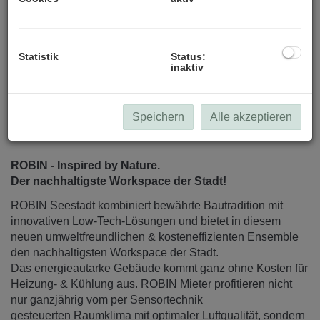
alle Visualisierungen (c) Patricia Bagienski-Grandits
Statistik
Status:
inaktiv
Speichern
Alle akzeptieren
Beschreibung
ROBIN - Inspired by Nature.
Der nachhaltigste Workspace der Stadt!
ROBIN Seestadt kombiniert bewährte Bautradition mit
innovativen Low-Tech-Lösungen und bietet in diesem
neuen umweltfreundlichen & kosteneffizienten Ensemble
den nachhaltigsten Workspace der Stadt.
Das energieautarke Gebäude kommt ganz ohne Kosten für
Heizung- & Kühlung aus. ROBIN Mieter profitieren nicht
nur ganzjährig vom per Sensortechnik
gesteuerten Raumklima mit optimaler Luftqualität, sondern