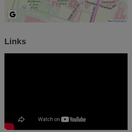
Tiles ©
basemap.at
Links