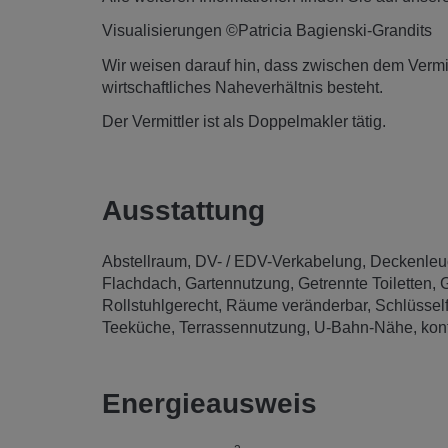
Visualisierungen ©Patricia Bagienski-Grandits
Wir weisen darauf hin, dass zwischen dem Vermitt
wirtschaftliches Naheverhältnis besteht.
Der Vermittler ist als Doppelmakler tätig.
Ausstattung
Abstellraum
DV- / EDV-Verkabelung
Deckenleu
Flachdach
Gartennutzung
Getrennte Toiletten
G
Rollstuhlgerecht
Räume veränderbar
Schlüsself
Teeküche
Terrassennutzung
U-Bahn-Nähe
kon
Energieausweis