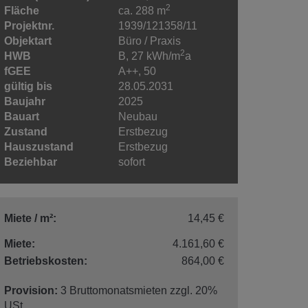
2
Fläche
ca. 288 m
Projektnr.
1939/121358/11
Objektart
Büro / Praxis
2
HWB
B, 27 kWh/m
a
fGEE
A++, 50
gültig bis
28.05.2031
Baujahr
2025
Bauart
Neubau
Zustand
Erstbezug
Hauszustand
Erstbezug
Beziehbar
sofort
Miete / m²:
14,45 €
Miete:
4.161,60 €
Betriebskosten:
864,00 €
Provision:
3 Bruttomonatsmieten zzgl. 20%
USt.