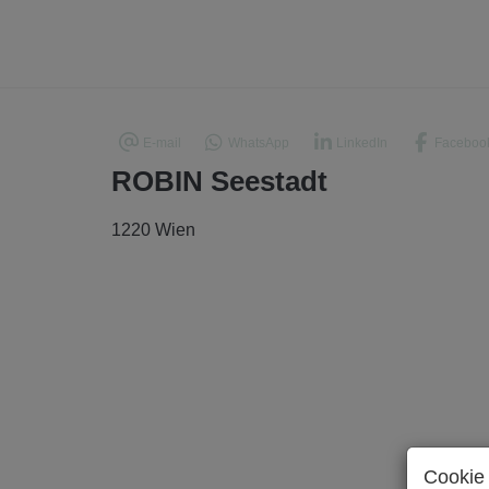
E-mail
WhatsApp
LinkedIn
Faceboo
ROBIN Seestadt
1220 Wien
Cookie 