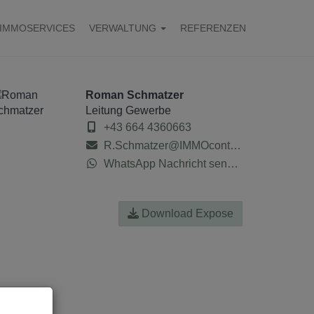
IMMOSERVICES
VERWALTUNG
REFERENZEN
Roman Schmatzer
Leitung Gewerbe
+43 664 4360663
R.Schmatzer@IMMOcontract.at
WhatsApp Nachricht senden
Download Expose