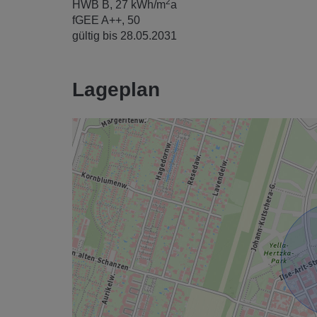
2
HWB
B, 27 kWh/m
a
fGEE
A++, 50
gültig bis
28.05.2031
Lageplan