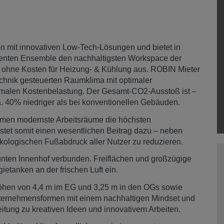
n mit innovativen Low-Tech-Lösungen und bietet in
ienten Ensemble den nachhaltigsten Workspace der
 ohne Kosten für Heizung- & Kühlung aus. ROBIN Mieter
technik gesteuerten Raumklima mit optimaler
inimalen Kostenbelastung. Der Gesamt-CO2-Ausstoß ist –
. 40% niedriger als bei konventionellen Gebäuden.
hmen modernste Arbeitsräume die höchsten
stet somit einen wesentlichen Beitrag dazu – neben
kologischen Fußabdruck aller Nutzer zu reduzieren.
nten Innenhof verbunden. Freiflächen und großzügige
tanken an der frischen Luft ein.
öhen von 4,4 m im EG und 3,25 m in den OGs sowie
nternehmensformen mit einem nachhaltigen Mindset und
eitung zu kreativen Ideen und innovativem Arbeiten.