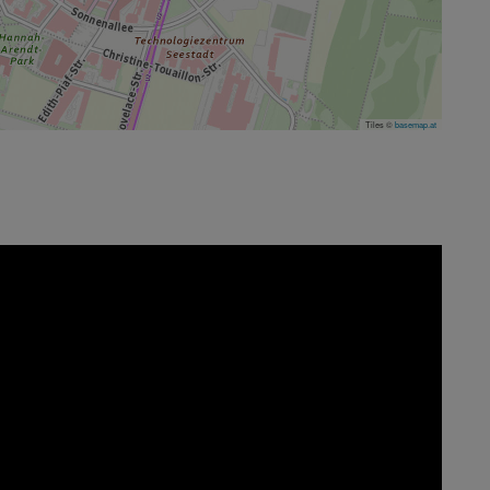
Tiles ©
basemap.at