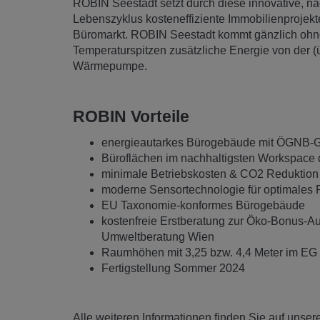
ROBIN Seestadt setzt durch diese innovative, na
Lebenszyklus kosteneffiziente Immobilienproje
Büromarkt. ROBIN Seestadt kommt gänzlich ohne 
Temperaturspitzen zusätzliche Energie von der (
Wärmepumpe.
ROBIN Vorteile
energieautarkes Bürogebäude mit ÖGNB-Gol
Büroflächen im nachhaltigsten Workspace d
minimale Betriebskosten & CO2 Reduktion 
moderne Sensortechnologie für optimales 
EU Taxonomie-konformes Bürogebäude
kostenfreie Erstberatung zur Öko-Bonus-A
Umweltberatung Wien
Raumhöhen mit 3,25 bzw. 4,4 Meter im EG
Fertigstellung Sommer 2024
Alle weiteren Informationen finden Sie auf unser