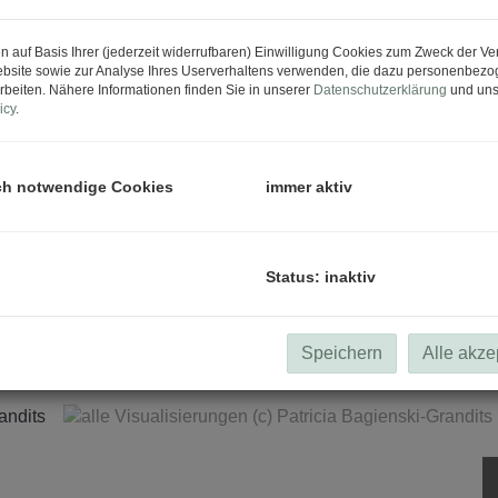
n auf Basis Ihrer (jederzeit widerrufbaren) Einwilligung Cookies zum Zweck der V
bsite sowie zur Analyse Ihres Userverhaltens verwenden, die dazu personenbez
rbeiten. Nähere Informationen finden Sie in unserer
Datenschutzerklärung
und uns
icy
.
ch notwendige Cookies
immer aktiv
Status: inaktiv
alle Visuali
Speichern
Alle akze