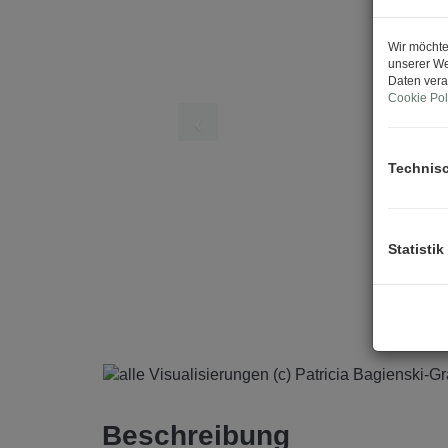
Wir möchte
unserer We
Daten vera
Cookie Pol
Technis
Statistik
ts
Beschreibung