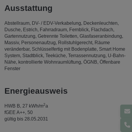
Ausstattung
Abstellraum
DV- / EDV-Verkabelung
Deckenleuchten
Dusche
Estrich
Fahrradraum
Fernblick
Flachdach
Gartennutzung
Getrennte Toiletten
Glasfaseranbindung
Massiv
Personenaufzug
Rollstuhlgerecht
Räume
veränderbar
Schlüsselfertig mit Bodenplatte
Smart Home
System
Stadtblick
Teeküche
Terrassennutzung
U-Bahn-
Nähe
kontrollierte Wohnraumlüftung
ÖGNB
Öffenbare
Fenster
Energieausweis
2
HWB
B, 27 kWh/m
a
fGEE
A++, 50
gültig bis
28.05.2031