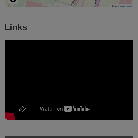
Tiles ©
basemap.at
Links