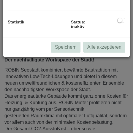
Statistik
Status:
inaktiv
Beschreibung
Speichern
Alle akzeptieren
ROBIN - Inspired by Nature.
Der nachhaltigste Workspace der Stadt!
ROBIN Seestadt kombiniert bewährte Bautradition mit
innovativen Low-Tech-Lösungen und bietet in diesem
neuen umweltfreundlichen & kosteneffizienten Ensemble
den nachhaltigsten Workspace der Stadt.
Das energieautarke Gebäude kommt ganz ohne Kosten für
Heizung- & Kühlung aus. ROBIN Mieter profitieren nicht
nur ganzjährig vom per Sensortechnik
gesteuerten Raumklima mit optimaler Luftqualität, sondern
vor allem auch von der minimalen Kostenbelastung.
Der Gesamt-CO2-Ausstoß ist – ebenso wie