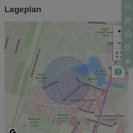
Lageplan
+
−