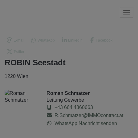
Navi
E-mail
WhatsApp
LinkedIn
Facebook
Twitter
ROBIN Seestadt
1220 Wien
Roman Schmatzer
Leitung Gewerbe
+43 664 4360663
R.Schmatzer@IMMOcontract.at
WhatsApp Nachricht senden