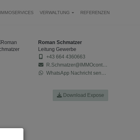
IMMOSERVICES
VERWALTUNG
REFERENZEN
Roman Schmatzer
Leitung Gewerbe
+43 664 4360663
R.Schmatzer@IMMOcontract.at
WhatsApp Nachricht senden
Download Expose