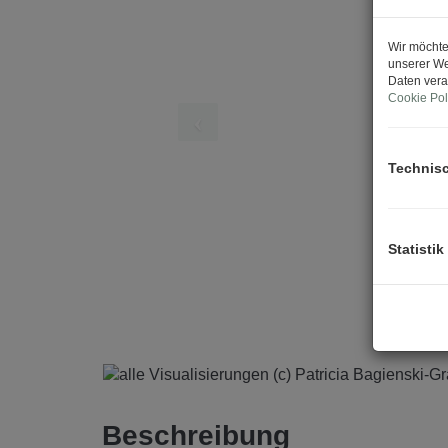
Wir möchte
unserer We
Daten vera
Cookie Pol
Technis
Statistik
Beschreibung
ROBIN - Inspired by Nature.