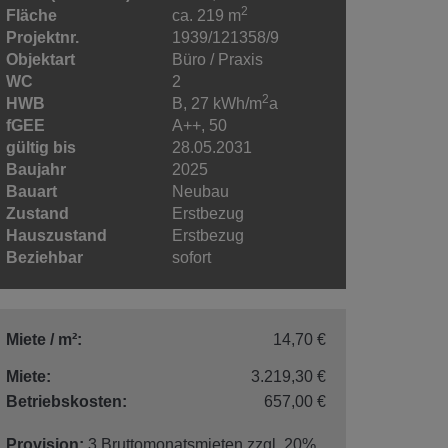
Objektart
Büro / Praxis
WC
2
2
HWB
B, 27 kWh/m
a
fGEE
A++, 50
gültig bis
28.05.2031
Baujahr
2025
Bauart
Neubau
Zustand
Erstbezug
Hauszustand
Erstbezug
Beziehbar
sofort
Miete / m²:
14,70 €
Miete:
3.219,30 €
Betriebskosten:
657,00 €
Provision:
3 Bruttomonatsmieten zzgl. 20%
USt.
Kaution:
3 Bruttomonatsmieten