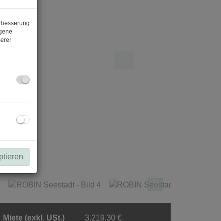
erbesserung
ogene
erer
ptieren
Miete (exkl. USt.)
3.219,30 €
2
Fläche
ca. 219 m
Projektnr.
1939/121358/9