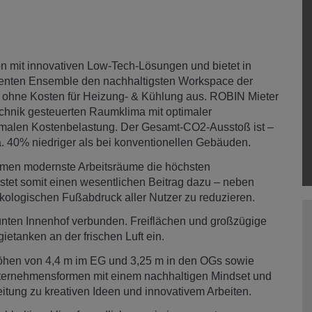
n mit innovativen Low-Tech-Lösungen und bietet in
ienten Ensemble den nachhaltigsten Workspace der
 ohne Kosten für Heizung- & Kühlung aus. ROBIN Mieter
technik gesteuerten Raumklima mit optimaler
inimalen Kostenbelastung. Der Gesamt-CO2-Ausstoß ist –
. 40% niedriger als bei konventionellen Gebäuden.
hmen modernste Arbeitsräume die höchsten
stet somit einen wesentlichen Beitrag dazu – neben
kologischen Fußabdruck aller Nutzer zu reduzieren.
nten Innenhof verbunden. Freiflächen und großzügige
tanken an der frischen Luft ein.
öhen von 4,4 m im EG und 3,25 m in den OGs sowie
nternehmensformen mit einem nachhaltigen Mindset und
eitung zu kreativen Ideen und innovativem Arbeiten.