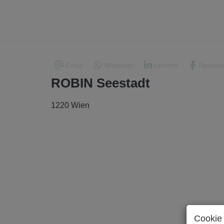
E-mail
WhatsApp
LinkedIn
Faceboo
ROBIN Seestadt
1220 Wien
Cookie 