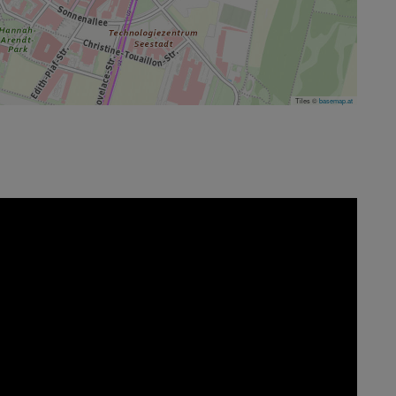
Tiles ©
basemap.at