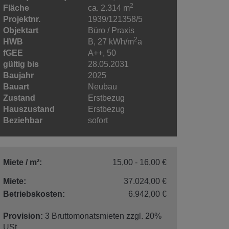
2
Fläche
ca. 2.314 m
Projektnr.
1939/121358/5
Objektart
Büro / Praxis
2
HWB
B, 27 kWh/m
a
fGEE
A++, 50
gültig bis
28.05.2031
Baujahr
2025
Bauart
Neubau
Zustand
Erstbezug
Hauszustand
Erstbezug
Beziehbar
sofort
Miete / m²:
15,00 - 16,00 €
Miete:
37.024,00 €
Betriebskosten:
6.942,00 €
Provision:
3 Bruttomonatsmieten zzgl. 20%
USt.