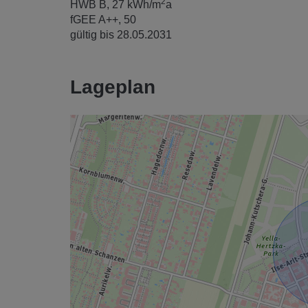
2
HWB
B, 27 kWh/m
a
fGEE
A++, 50
gültig bis
28.05.2031
Lageplan