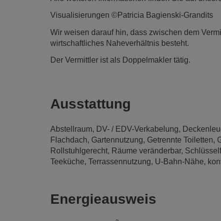
Visualisierungen ©Patricia Bagienski-Grandits
Wir weisen darauf hin, dass zwischen dem Vermitt
wirtschaftliches Naheverhältnis besteht.
Der Vermittler ist als Doppelmakler tätig.
Ausstattung
Abstellraum
DV- / EDV-Verkabelung
Deckenleu
Flachdach
Gartennutzung
Getrennte Toiletten
G
Rollstuhlgerecht
Räume veränderbar
Schlüsself
Teeküche
Terrassennutzung
U-Bahn-Nähe
kon
Energieausweis