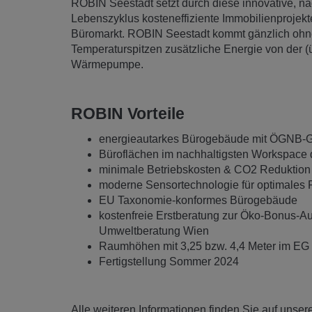
ROBIN Seestadt setzt durch diese innovative, na
Lebenszyklus kosteneffiziente Immobilienproje
Büromarkt. ROBIN Seestadt kommt gänzlich ohne 
Temperaturspitzen zusätzliche Energie von der (
Wärmepumpe.
ROBIN Vorteile
energieautarkes Bürogebäude mit ÖGNB-Gol
Büroflächen im nachhaltigsten Workspace d
minimale Betriebskosten & CO2 Reduktion 
moderne Sensortechnologie für optimales 
EU Taxonomie-konformes Bürogebäude
kostenfreie Erstberatung zur Öko-Bonus-A
Umweltberatung Wien
Raumhöhen mit 3,25 bzw. 4,4 Meter im EG
Fertigstellung Sommer 2024
Alle weiteren Informationen finden Sie auf unser