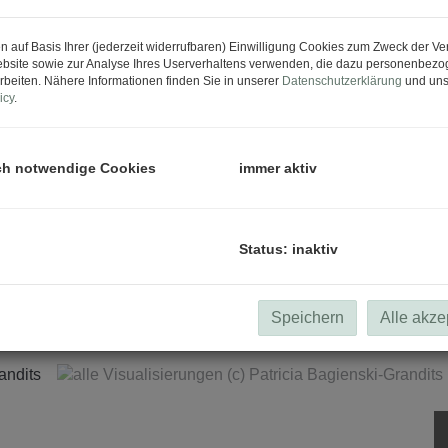
n auf Basis Ihrer (jederzeit widerrufbaren) Einwilligung Cookies zum Zweck der V
bsite sowie zur Analyse Ihres Userverhaltens verwenden, die dazu personenbez
rbeiten. Nähere Informationen finden Sie in unserer
Datenschutzerklärung
und uns
icy
.
ch notwendige Cookies
immer aktiv
Status: inaktiv
alle Visualisierunge
Speichern
Alle akze