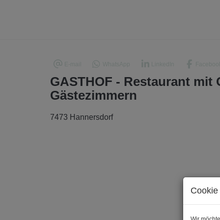
E-mail
WhatsApp
LinkedIn
Faceboo
GASTHOF - Restaurant mit G
Gästezimmern
7473 Hannersdorf
Cookie 
Wir möchte