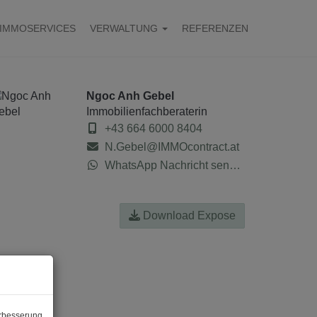
IMMOSERVICES
VERWALTUNG
REFERENZEN
Ngoc Anh Gebel
Immobilienfachberaterin
+43 664 6000 8404
N.Gebel@IMMOcontract.at
WhatsApp Nachricht senden
Download Expose
erbesserung