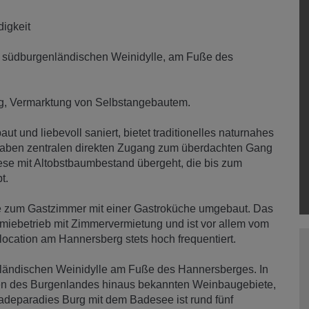
digkeit
er südburgenländischen Weinidylle, am Fuße des
g, Vermarktung von Selbstangebautem.
ut und liebevoll saniert, bietet traditionelles naturnahes
 haben zentralen direkten Zugang zum überdachten Gang
iese mit Altobstbaumbestand übergeht, die bis zum
t.
de zum Gastzimmer mit einer Gastroküche umgebaut. Das
iebetrieb mit Zimmervermietung und ist vor allem vom
location am Hannersberg stets hoch frequentiert.
nländischen Weinidylle am Fuße des Hannersberges. In
nzen des Burgenlandes hinaus bekannten Weinbaugebiete,
adeparadies Burg mit dem Badesee ist rund fünf