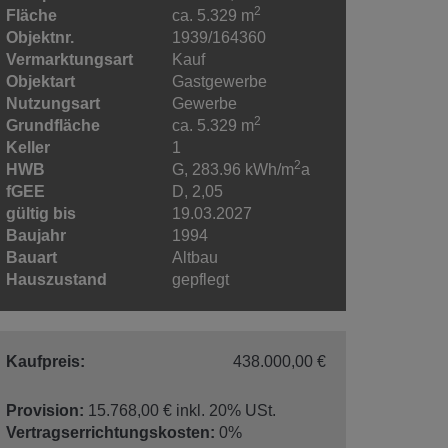
2
Fläche
ca. 5.329 m
Objektnr.
1939/164360
Vermarktungsart
Kauf
Objektart
Gastgewerbe
Nutzungsart
Gewerbe
2
Grundfläche
ca. 5.329 m
Keller
1
2
HWB
G, 283.96 kWh/m
a
fGEE
D, 2,05
gültig bis
19.03.2027
Baujahr
1994
Bauart
Altbau
Hauszustand
gepflegt
Kaufpreis:
438.000,00 €
Provision:
15.768,00 € inkl. 20% USt.
Vertragserrichtungskosten:
0%