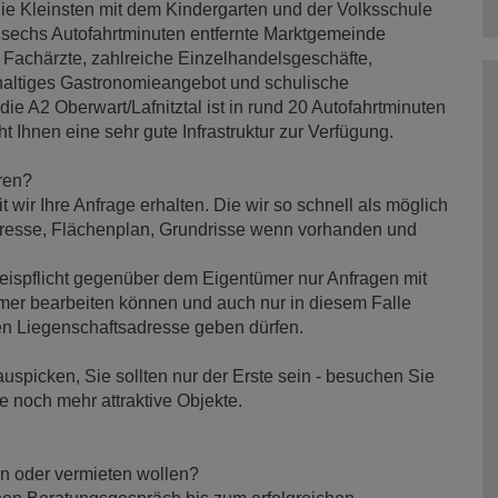
r die Kleinsten mit dem Kindergarten und der Volksschule
und sechs Autofahrtminuten entfernte Marktgemeinde
d Fachärzte, zahlreiche Einzelhandelsgeschäfte,
haltiges Gastronomieangebot und schulische
ie A2 Oberwart/Lafnitztal ist in rund 20 Autofahrtminuten
ht Ihnen eine sehr gute Infrastruktur zur Verfügung.
ren?
it wir Ihre Anfrage erhalten. Die wir so schnell als möglich
dresse, Flächenplan, Grundrisse wenn vorhanden und
weispflicht gegenüber dem Eigentümer nur Anfragen mit
mer bearbeiten können und auch nur in diesem Falle
en Liegenschaftsadresse geben dürfen.
uspicken, Sie sollten nur der Erste sein - besuchen Sie
e noch mehr attraktive Objekte.
en oder vermieten wollen?