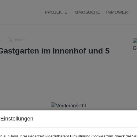
PROJEKTE
IMMOSUCHE
IMMOWERT
k
Twitter
astgarten im Innenhof und 5
Einstellungen
n auf Basis Ihrer (jederzeit widerrufbaren) Einwilligung Cookies zum Zweck der V