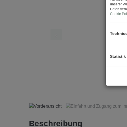
unserer We
Daten vera
Cookie Pol
Technis
Statistik
Vorderansicht
Beschreibung