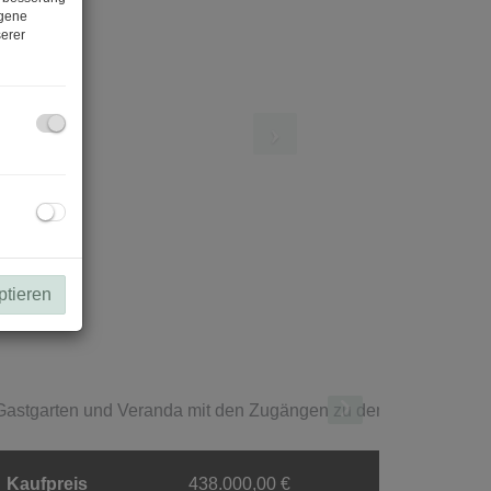
ogene
erer
ptieren
Einfahrt und Zugang zum Innenhof - Hint
Kaufpreis
438.000,00 €