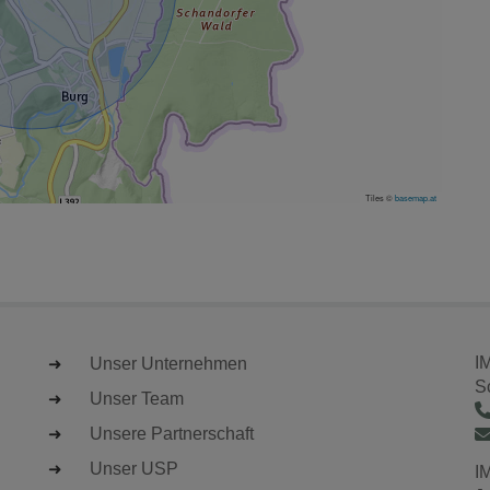
Tiles ©
basemap.at
I
Unser Unternehmen
S
Unser Team
Unsere Partnerschaft
Unser USP
I