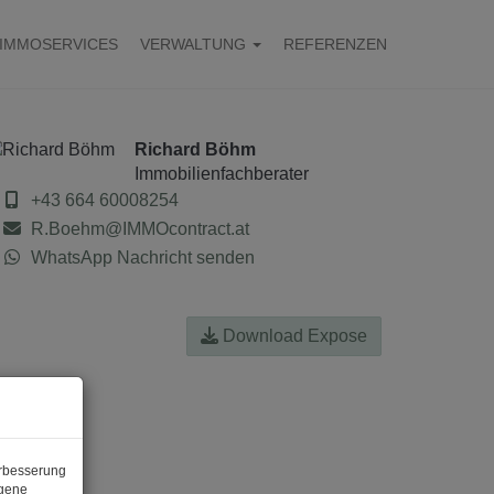
IMMOSERVICES
VERWALTUNG
REFERENZEN
Richard Böhm
Immobilienfachberater
+43 664 60008254
R.Boehm@IMMOcontract.at
WhatsApp Nachricht senden
Download Expose
erbesserung
ogene