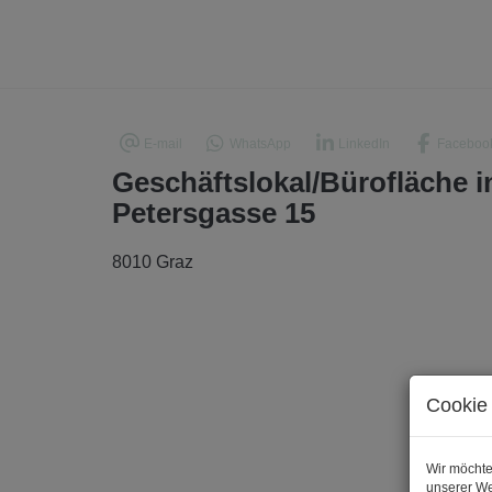
E-mail
WhatsApp
LinkedIn
Faceboo
Geschäftslokal/Bürofläche in
Petersgasse 15
8010 Graz
Cookie 
Wir möchte
unserer We