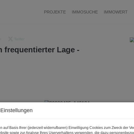
PROJEKTE
IMMOSUCHE
IMMOWERT
k
Twitter
 frequentierter Lage -
Einstellungen
n auf Basis Ihrer (jederzeit widerrufbaren) Einwilligung Cookies zum Zweck der V
bsite sowie zur Analyse Ihres Userverhaltens verwenden, die dazu personenbez