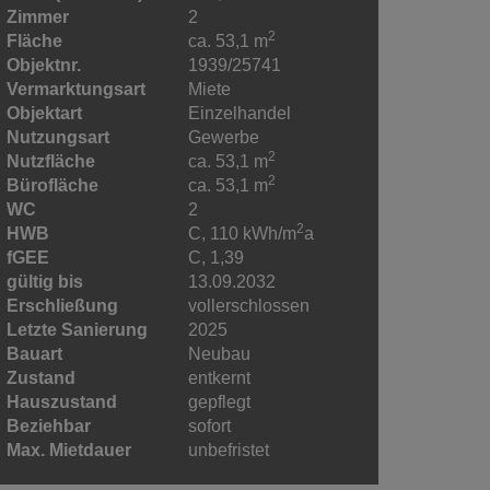
Zimmer
2
2
Fläche
ca. 53,1 m
Objektnr.
1939/25741
Vermarktungsart
Miete
Objektart
Einzelhandel
Nutzungsart
Gewerbe
2
Nutzfläche
ca. 53,1 m
2
Bürofläche
ca. 53,1 m
WC
2
2
HWB
C, 110 kWh/m
a
fGEE
C, 1,39
gültig bis
13.09.2032
Erschließung
vollerschlossen
Letzte Sanierung
2025
Bauart
Neubau
Zustand
entkernt
Hauszustand
gepflegt
Beziehbar
sofort
Max. Mietdauer
unbefristet