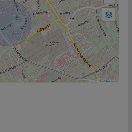
Tiles ©
basemap.at