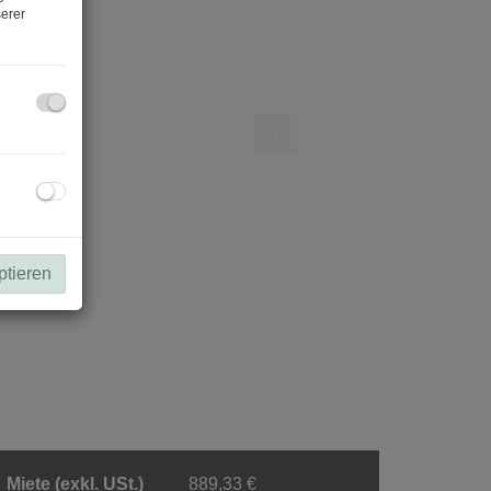
erer
ptieren
Miete (exkl. USt.)
889,33 €