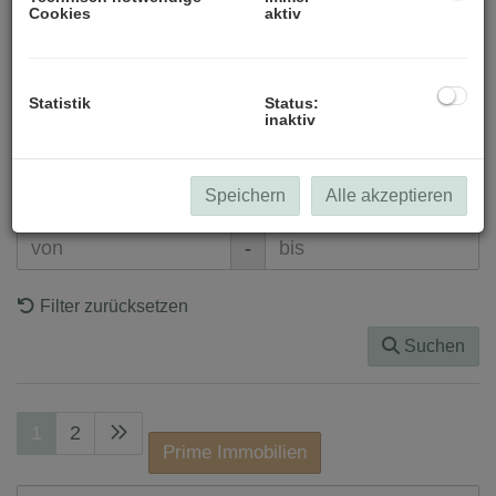
Cookies
aktiv
Preis
-
Statistik
Status:
Zimmer
inaktiv
-
Speichern
Alle akzeptieren
Wohnfläche (von/bis)
-
Filter zurücksetzen
Suchen
1
2
Prime Immobilien