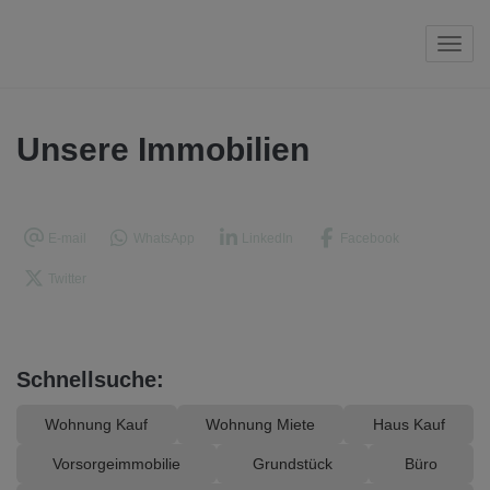
Navi
Unsere Immobilien
E-mail
WhatsApp
LinkedIn
Facebook
Twitter
Schnellsuche:
Wohnung Kauf
Wohnung Miete
Haus Kauf
Vorsorgeimmobilie
Grundstück
Büro