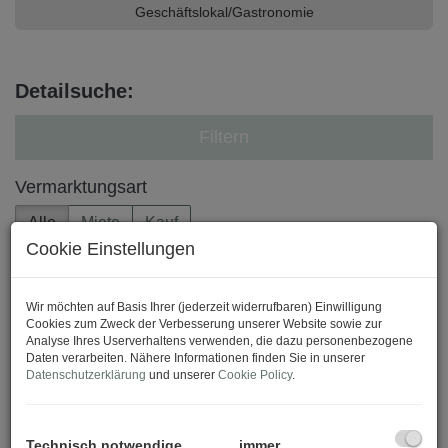
Geschäftslokal/Gastronomie
Detailsuche:
Filtern
Vermarktungsart
Alle
Miete
Kauf
Cookie Einstellungen
Objektart
Wir möchten auf Basis Ihrer (jederzeit widerrufbaren) Einwilligung
Cookies zum Zweck der Verbesserung unserer Website sowie zur
Analyse Ihres Userverhaltens verwenden, die dazu personenbezogene
Region
Daten verarbeiten. Nähere Informationen finden Sie in unserer
Datenschutzerklärung
und unserer
Cookie Policy
.
Hermagor
Lienz
×
×
Spittal an der Drau
×
Technisch notwendige
immer