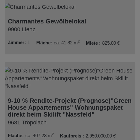
Charmantes Gewölbelokal
9900 Lienz
2
Zimmer
1
Fläche
ca. 41,82 m
Miete
825,00 €
9-10 % Rendite-Projekt (Prognose)"Green
House Appartements" Wohnungspaket
direkt beim Skilift "Nassfeld"
9631 Tröpolach
2
Fläche
ca. 407,23 m
Kaufpreis
2.950.000,00 €