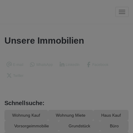
Navi
Unsere Immobilien
E-mail
WhatsApp
LinkedIn
Facebook
Twitter
Schnellsuche:
Wohnung Kauf
Wohnung Miete
Haus Kauf
Vorsorgeimmobilie
Grundstück
Büro