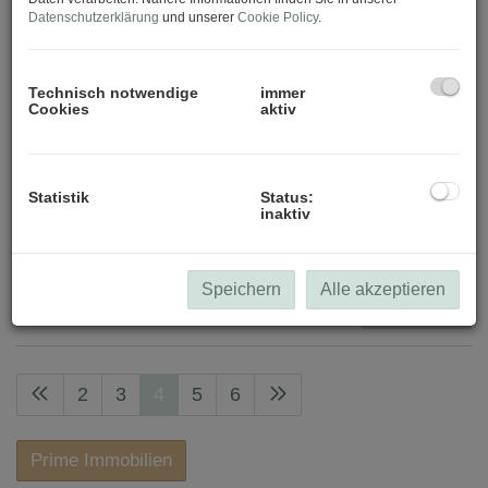
Datenschutzerklärung
und unserer
Cookie Policy
.
-
Zimmer
Technisch notwendige
immer
Cookies
aktiv
-
Wohnfläche (von/bis)
Statistik
Status:
-
inaktiv
Filter zurücksetzen
Speichern
Alle akzeptieren
Suchen
2
3
4
5
6
Prime Immobilien