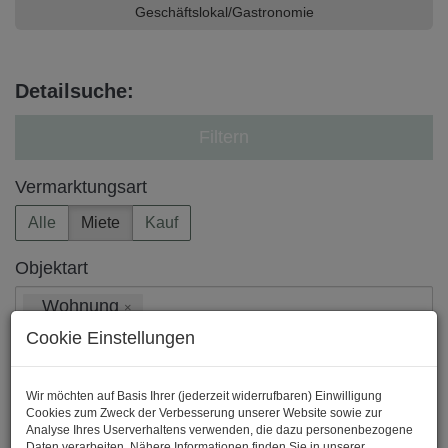
Geschäftslokal/Gastronomie
Detailsuche:
Filtern
Vermarktungsart
Alle
Miete
Kauf
Objektart
Wohnung
×
Cookie Einstellungen
Region
Wir möchten auf Basis Ihrer (jederzeit widerrufbaren) Einwilligung
Cookies zum Zweck der Verbesserung unserer Website sowie zur
Analyse Ihres Userverhaltens verwenden, die dazu personenbezogene
Preis
Daten verarbeiten. Nähere Informationen finden Sie in unserer