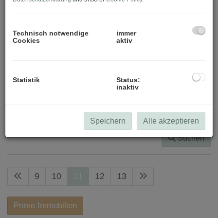
-
Technisch notwendige
immer
Zimmer
Cookies
aktiv
-
Wohnfläche (von/bis)
Statistik
Status:
inaktiv
-
Filter zurücksetzen
Speichern
Alle akzeptieren
Suchen
9
10
11
12
13
Prime Immobilien