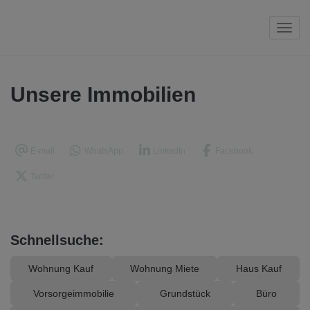
Navi
Unsere Immobilien
E-mail
WhatsApp
LinkedIn
Facebook
Twitter
Schnellsuche:
Wohnung Kauf
Wohnung Miete
Haus Kauf
Vorsorgeimmobilie
Grundstück
Büro